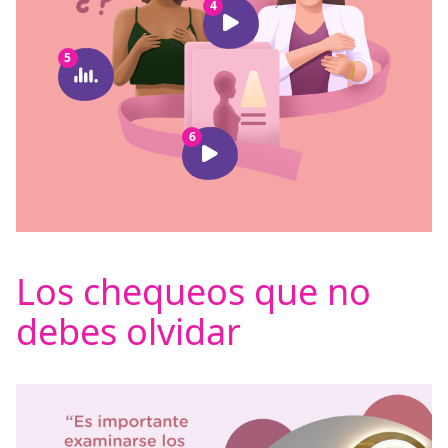
4
5
6
Los chequeos que no
debes olvidar