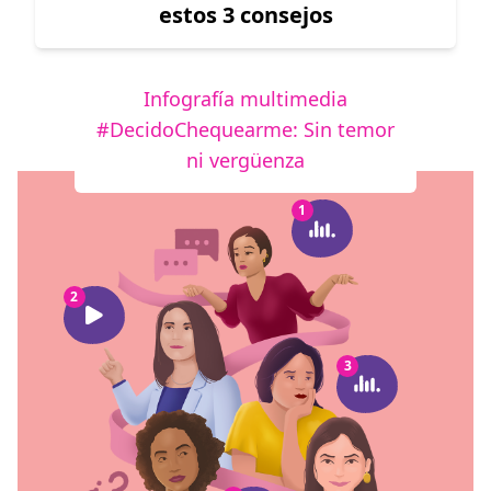
estos 3 consejos
Infografía multimedia
#DecidoChequearme: Sin temor
ni vergüenza
1
2
3